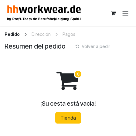
Ir al contenido
Pedido
Dirección
Pagos
Resumen del pedido
Volver a pedir
¡Su cesta está vacía!
Tienda