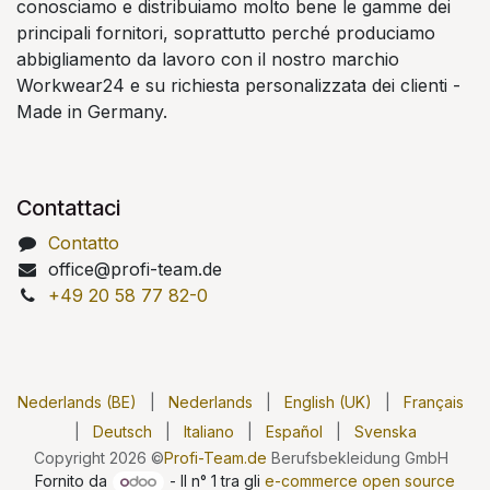
conosciamo e distribuiamo molto bene le gamme dei
principali fornitori, soprattutto perché produciamo
abbigliamento da lavoro con il nostro marchio
Workwear24 e su richiesta personalizzata dei clienti -
Made in Germany.
Contattaci
Contatto
office@profi-team.de
+49 20 58 77 82-0
Nederlands (BE)
|
Nederlands
|
English (UK)
|
Français
|
Deutsch
|
Italiano
|
Español
|
Svenska
Copyright 2026 ©
Profi-Team.de
Berufsbekleidung GmbH
Fornito da
- Il n° 1 tra gli
e-commerce open source